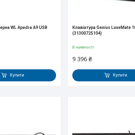
рна WL Apedra A9 USB
Клавіатура Genius LuxeMate 1
(31300725104)
В наявності
9 396 ₴
Купити
Купити