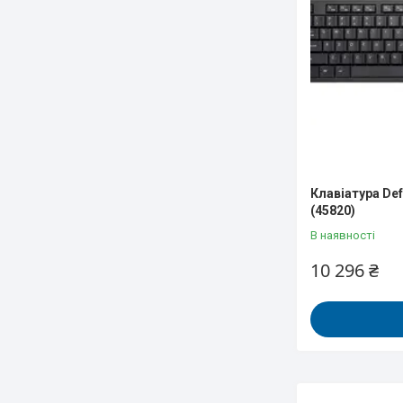
Клавіатура De
(45820)
В наявності
10 296 ₴