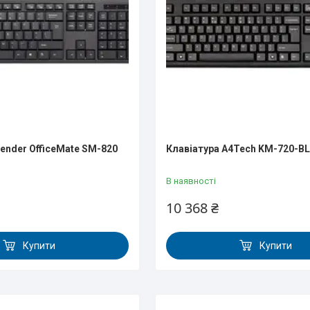
fender OfficeMate SM-820
Клавіатура A4Tech KM-720-B
В наявності
10 368 ₴
Купити
Купити