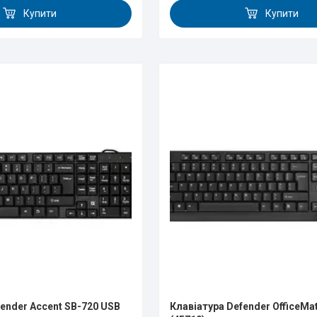
Купити
Купити
fender Accent SB-720 USB
Клавіатура Defender OfficeMa