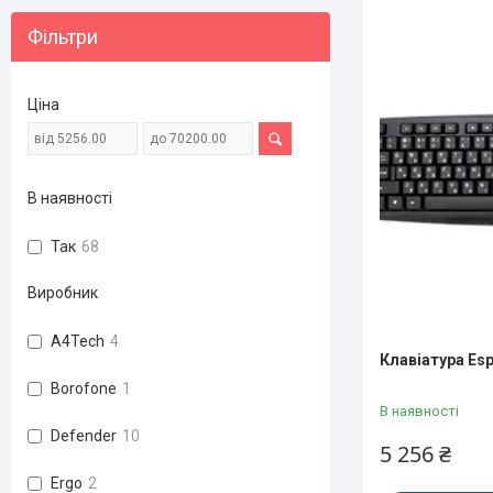
Фільтри
Ціна
В наявності
Так
68
Виробник
A4Tech
4
Клавіатура Es
Borofone
1
В наявності
Defender
10
5 256 ₴
Ergo
2