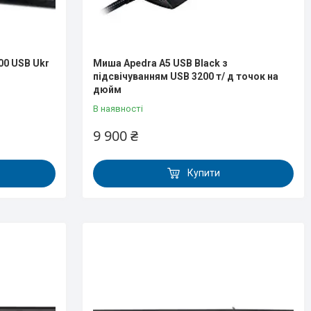
00 USB Ukr
Миша Apedra A5 USB Black з
підсвічуванням USB 3200 т/ д точок на
дюйм
В наявності
9 900 ₴
Купити