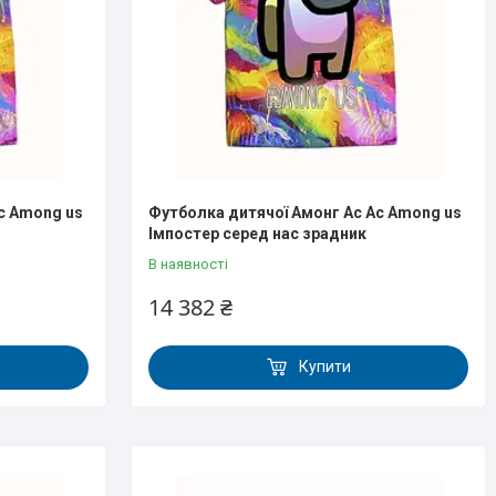
с Аmong us
Футболка дитячої Амонг Ас Ас Аmong us
Імпостер серед нас зрадник
В наявності
14 382 ₴
Купити