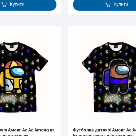
Купити
Купити
чої Амонг Ас Ас Аmong us
Футболка дитячої Амонг Ас А
д нас зрадник
Імпостер серед нас зрадник