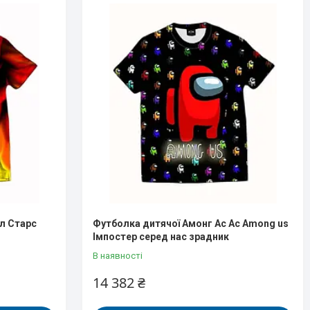
л Старс
Футболка дитячої Амонг Ас Ас Аmong us
Імпостер серед нас зрадник
В наявності
14 382 ₴