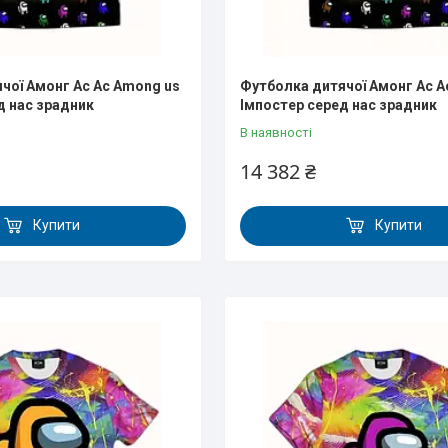
чої Амонг Ас Ас Аmong us
Футболка дитячої Амонг Ас А
д нас зрадник
Імпостер серед нас зрадник
В наявності
14 382 ₴
Купити
Купити