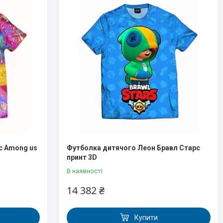
с Аmong us
Футболка дитячого Леон Бравл Старс
принт 3D
В наявності
14 382 ₴
Купити