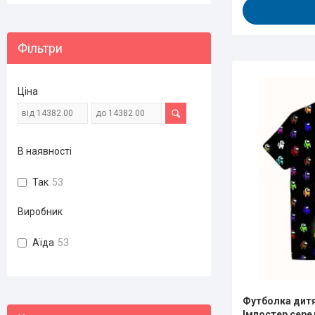
Фільтри
Ціна
В наявності
Так
53
Виробник
Аїда
53
Футболка дитя
Імпостер сере