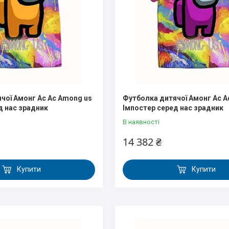
чої Амонг Ас Ас Аmong us
Футболка дитячої Амонг Ас А
д нас зрадник
Імпостер серед нас зрадник
В наявності
14 382 ₴
Купити
Купити