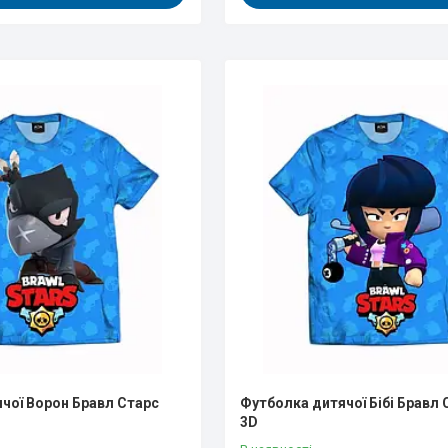
чої Ворон Бравл Старс
Футболка дитячої Бібі Бравл 
3D