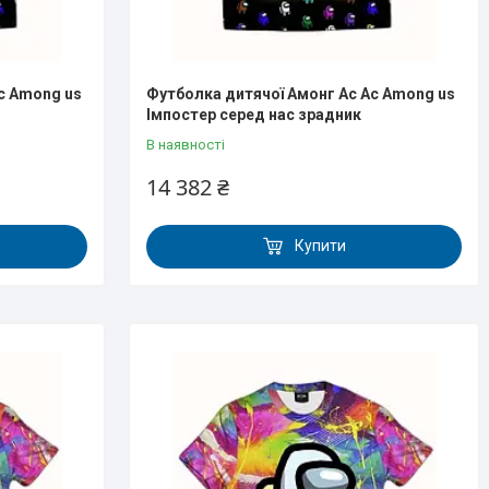
с Аmong us
Футболка дитячої Амонг Ас Ас Аmong us
Імпостер серед нас зрадник
В наявності
14 382 ₴
Купити