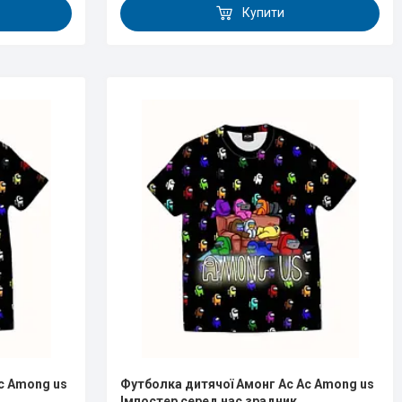
Купити
с Аmong us
Футболка дитячої Амонг Ас Ас Аmong us
Імпостер серед нас зрадник