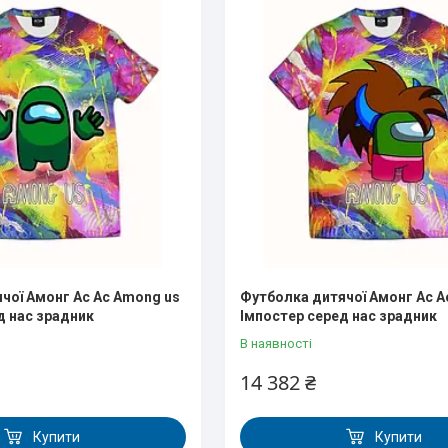
чої Амонг Ас Ас Аmong us
Футболка дитячої Амонг Ас А
д нас зрадник
Імпостер серед нас зрадник
В наявності
14 382 ₴
Купити
Купити