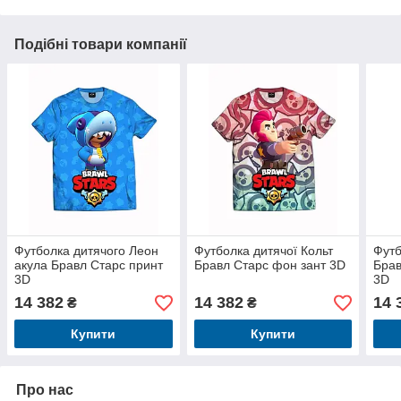
Подібні товари компанії
Футболка дитячого Леон
Футболка дитячої Кольт
Футб
акула Бравл Старс принт
Бравл Старс фон зант 3D
Брав
3D
3D
14 382
14 382
14 
₴
₴
Купити
Купити
Про нас