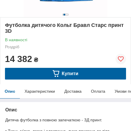
Футболка дитячого Кольт Бравл Старс принт
3D
В наявності
Роздріб
14 382
₴
Купити
Опис
Характеристики
Доставка
Оплата
Умови п
Опис
Дитяча футболка з повною запечаткою - 3Д принт.
• Ткань м'яка, легка і еластична, дуже приємна до тіла,