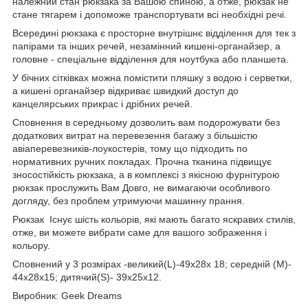
належний стан рюкзака за Вашою спиною, а отже, рюкзак не
стане тягарем і допоможе транспортувати всі необхідні речі.
Всередині рюкзака є просторне внутрішнє відділення для тек з
папірами та інших речей, незамінний кишені-органайзер, а
головне - спеціальне відділення для ноутбука або планшета.
У бічних сітківках можна помістити пляшку з водою і серветки,
а кишені органайзер відкриває швидкий доступ до
канцелярських прикрас і дрібних речей.
Сповнення в середньому дозволить вам подорожувати без
додаткових витрат на перевезення багажу з більшістю
авіаперевезників-лоукостерів, тому що підходить по
нормативних ручних покладах. Прочна тканина підвищує
зносостійкість рюкзака, а в комплексі з якісною фурнітурою
рюкзак прослужить Вам Довго, не вимагаючи особливого
догляду, без проблем утримуючи машинну прання.
Рюкзак Існує шість кольорів, які мають багато яскравих стилів,
отже, ви можете вибрати саме для вашого зображення і
кольору.
Сповнений у 3 розмірах -великий(L)-49х28х 18; середній (M)-
44х28х15; дитячий(S)- 39х25х12.
Виробник: Geek Dreams