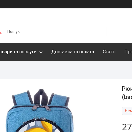
овари та послуги
Доставка та оплата
Статті
Про
Рюк
(ba
Нем
27