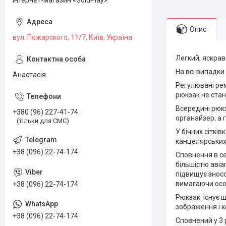
Інтернет-магазин «GoldPlay»
Опис
вул. Пожарского, 11/7, Київ, Україна
Легкий, яскрав
На всі випадки
Анастасія
Регулювані ре
рюкзак не стан
Всередині рюкз
+380 (96) 227-41-74
органайзер, а 
(тільки для СМС)
У бічних сіткі
канцелярських 
+38 (096) 22-74-174
Сповнення в с
більшістю авіа
підвищує зносо
вимагаючи осо
+38 (096) 22-74-174
Рюкзак Існує ш
зображення і к
+38 (096) 22-74-174
Сповнений у 3 