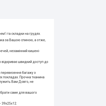
ем’ї та складки на грудях.
ка за Вашою спиною, а отже,
речей, незамінний кишені-
ер відкриває швидкий доступ до
 перевезення багажу з
их покладах. Прочна тканина
служить Вам Довго, не
вибрати саме для вашого
- 39х25х12.