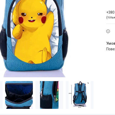
+380
(тіль
пов