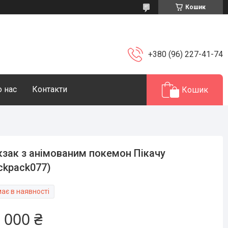
Кошик
+380 (96) 227-41-74
 нас
Контакти
Кошик
зак з анімованим покемон Пікачу
ckpack077)
ає в наявності
 000 ₴