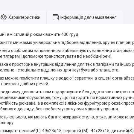
Характеристики
Інформація для замовлення
ий і вмістливий рюкзак важить 400 груд.
 життя ми маємо універсальне підборне відділення, зручні плечові р
мені з особливим наповненням, забезпечують належний стан рюкза
е тягарем і допоможе транспортувати всі необхідні речі.
ака є просторне внутрішнє відділення для тек з папірами та інших 
головне - спеціальне відділення для ноутбука або планшета.
вках можна помістити пляшку з водою і серветки, а кишені органайз
прикрас і дрібних речей.
ередньому дозволить вам подорожувати без додаткових витрат на
перевезників-лоукостерів, тому що підходить по нормативних ручн
стійкість рюкзака, а в комплексі з якісною фурнітурою рюкзак про
бливого догляду, без проблем утримуючи машинну прання.
ість кольорів, які мають багато яскравих стилів, отже, ви можете 
ольору.
розмірах -великий(L)-49х28х 18; середній (M)- 44х28х15; дитячий(S)