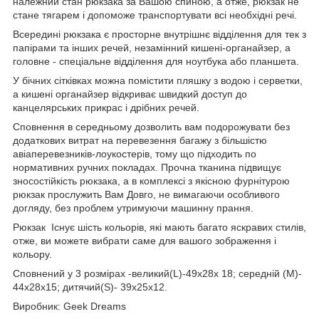
належний стан рюкзака за Вашою спиною, а отже, рюкзак не
стане тягарем і допоможе транспортувати всі необхідні речі.
Всередині рюкзака є просторне внутрішнє відділення для тек з
папірами та інших речей, незамінний кишені-органайзер, а
головне - спеціальне відділення для ноутбука або планшета.
У бічних сітківках можна помістити пляшку з водою і серветки,
а кишені органайзер відкриває швидкий доступ до
канцелярських прикрас і дрібних речей.
Сповнення в середньому дозволить вам подорожувати без
додаткових витрат на перевезення багажу з більшістю
авіаперевезників-лоукостерів, тому що підходить по
нормативних ручних покладах. Прочна тканина підвищує
зносостійкість рюкзака, а в комплексі з якісною фурнітурою
рюкзак прослужить Вам Довго, не вимагаючи особливого
догляду, без проблем утримуючи машинну прання.
Рюкзак Існує шість кольорів, які мають багато яскравих стилів,
отже, ви можете вибрати саме для вашого зображення і
кольору.
Сповнений у 3 розмірах -великий(L)-49х28х 18; середній (M)-
44х28х15; дитячий(S)- 39х25х12.
Виробник: Geek Dreams