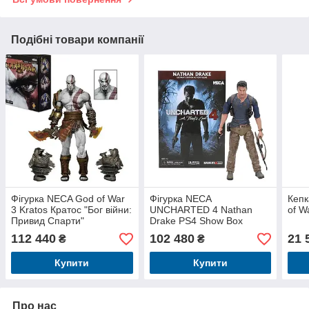
Подібні товари компанії
Фігурка NECA God of War
Фігурка NECA
Кепк
3 Kratos Кратос "Бог війни:
UNCHARTED 4 Nathan
of W
Привид Спарти"
Drake PS4 Show Box
112 440
102 480
21 
₴
₴
Купити
Купити
Про нас