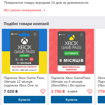
Повернення товару впродовж 14 днів за домовленістю
Всі умови повернення
Подібні товари компанії
Підписка Xbox Game Pass
Підписка Xbox GamePass
Xbox
Ultimate 12 місяців
Ultimate на 6 місяців
Підп
(підписка Xbox One та
(Xbox/Win) | Всі країни
(Xbo
Series) | Всі країни
7 020
3 750
770
₴
₴
5 100 ₴
Купити
Купити