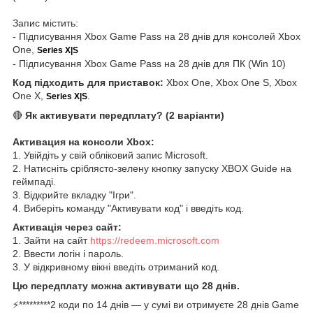
Запис містить:
- Підписування Xbox Game Pass на 28 днів для консолей Xbox
One,
Series X|S
- Підписування Xbox Game Pass на 28 днів для ПК (Win 10)
Код підходить для приставок:
Xbox One, Xbox One S, Xbox
One X,
.
Series X|S
🔴
Як активувати передплату? (2 варіанти)
Активация на консоли Xbox:
1. Увійдіть у свій обліковий запис Microsoft.
2. Натисніть сріблясто-зелену кнопку запуску XBOX Guide на
геймпаді.
3. Відкрийте вкладку "Ігри".
4. Виберіть команду "Активувати код" і введіть код.
Активація через сайт:
1. Зайти на сайт
https://redeem.microsoft.com
2. Ввести логін і пароль.
3. У відкривному вікні введіть отриманий код.
Цю передплату можна активувати що 28 днів.
⚡*********2 коди по 14 днів — у сумі ви отримуєте 28 днів Game