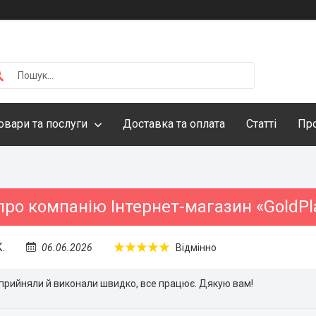
овари та послуги
Доставка та оплата
Статті
Про
про компанію Інтернет-магазин «GoldPl
.
06.06.2026
Відмінно
прийняли й виконали швидко, все працює. Дякую вам!