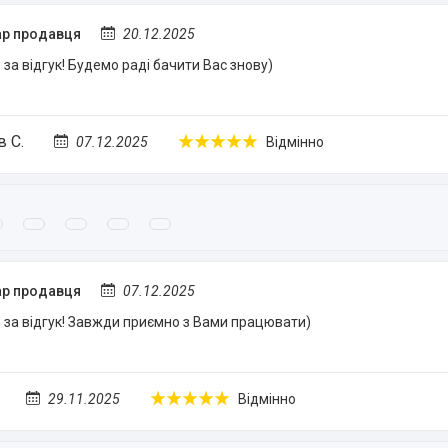
р продавця
20.12.2025
за відгук! Будемо раді бачити Вас знову)
 С.
07.12.2025
Відмінно
р продавця
07.12.2025
за відгук! Завжди приємно з Вами працювати)
29.11.2025
Відмінно