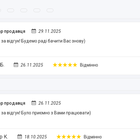
р продавця
29.11.2025
за відгук! Будемо раді бачити Вас знову)
Б.
26.11.2025
Відмінно
р продавця
26.11.2025
за відгук! Було приємно з Вами працювати)
р К.
18.10.2025
Відмінно