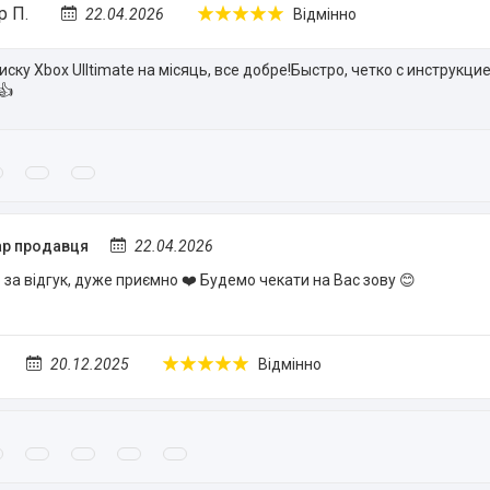
р П.
22.04.2026
Відмінно
иску Xbox Ulltimate на місяць, все добре!Быстро, четко с инструкци
👍
р продавця
22.04.2026
за відгук, дуже приємно ❤️ Будемо чекати на Вас зову 😊
20.12.2025
Відмінно