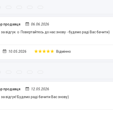
р продавця
06.06.2026
за відгук ☺️ Повертайтесь до нас знову - будемо раді Вас бачити)
10.05.2026
Відмінно
р продавця
12.05.2026
за відгук! Будемо раді бачити Вас знову)